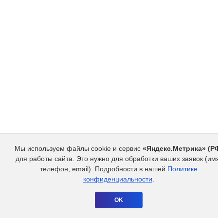
Консультация зубного врача-терапевта
В01.065.003
Рентген
Радиовизиография челюстно-лицевой области
А06.07.010
Профилактика
Профессиональная гигиена полости рта и
зубов механическим и ультразвуковым
А16.07.051.002
Мы используем файлы cookie и сервис
«Яндекс.Метрика» (Р
способом (1 зуб)
для работы сайта. Это нужно для обработки ваших заявок (им
телефон, email). Подробности в нашей
Политике
Профессиональная гигиена полости рта и
конфиденциальности
.
зубов механическим, ультразвуковым и
А16.07.051.003
воздушно-абразивным способом (1 зуб)
OK