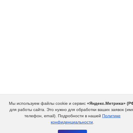
Заполните форму и мы
module
свяжемся
с вами в ближайшее время
Имя
Телефон
Email
Я даю
согласие на обработку персональных данных
и подтверждаю, что ознакомлен(а) с
Политикой обработки персональных данных
Мы используем файлы cookie и сервис
«Яндекс.Метрика» (Р
для работы сайта. Это нужно для обработки ваших заявок (им
телефон, email). Подробности в нашей
Политике
конфиденциальности
.